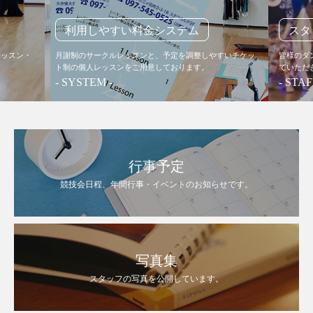
利用しやすい料金システム
スタ
レッスン・
月謝制のサークルレッスンと、予定を調整しやすいチケッ
皆様のダ
ト制の個人レッスンをご用意しております。
ていただ
- SYSTEM -
- STAF
行事予定
競技会日程、年間行事・イベントのお知らせです。
写真集
スタッフの写真を公開しています。